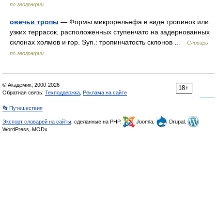
по географии
овечьи тропы
— Формы микрорельефа в виде тропинок или
узких террасок, расположенных ступенчато на задернованных
склонах холмов и гор. Syn.: тропинчатость склонов …
Словарь
по географии
© Академик, 2000-2026
18+
Обратная связь:
Техподдержка
,
Реклама на сайте
👣 Путешествия
Экспорт словарей на сайты
, сделанные на PHP,
Joomla,
Drupal,
WordPress, MODx.