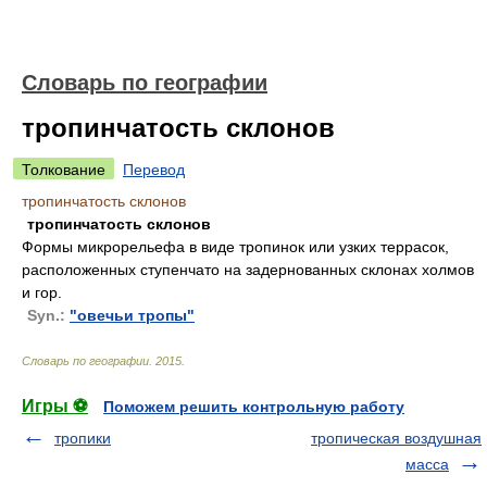
Словарь по географии
тропинчатость склонов
Толкование
Перевод
тропинчатость склонов
тропинчатость склонов
Формы микрорельефа в виде тропинок или узких террасок,
расположенных ступенчато на задернованных склонах холмов
и гор.
Syn.:
"овечьи тропы"
Словарь по географии
.
2015
.
Игры ⚽
Поможем решить контрольную работу
тропики
тропическая воздушная
масса